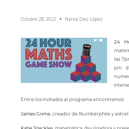
Octubre 28, 2022
Nerea Diez López
24 H
matemá
las 7p
pm de
numer
inters
Entre los invitados al programa encontramos:
James Grime
, creador de Numberphile y estre
Katie Steckles
, matemática, divulgadora y pres