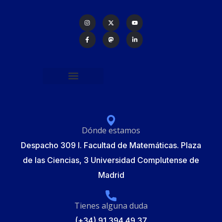
Política de protección de datos
Formulario de Inscripción
Elecciones Junta Gobierno RSME 2025
Dónde estamos
Despacho 309 I. Facultad de Matemáticas. Plaza
de las Ciencias, 3 Universidad Complutense de
Madrid
Tienes alguna duda
(+34) 91 394 49 37