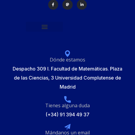
Política de protección de datos
Formulario de Inscripción
Elecciones Junta Gobierno RSME 2025
Dónde estamos
Despacho 309 I. Facultad de Matemáticas. Plaza
de las Ciencias, 3 Universidad Complutense de
Madrid
Tienes alguna duda
(+34) 91 394 49 37
Mándanos un email