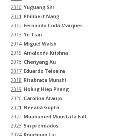
2010
:
Yuguang Shi
2011
:
Philibert Nang
2012
:
Fernando Codá Marques
2013
:
Ye Tian
2014
:
Miguel Walsh
2015
:
Amalendu Krishna
2016
:
Chenyang Xu
2017
:
Eduardo Teixeira
2018
:
Ritabrata Munshi
2019
:
Hoàng Hiep Phang
2020:
Carolina Araujo
2021
:
Neeana Gupta
2022
:
Mouhamed Moustafa Fall
2023
:
Sin premiados
2024
:
Rouchuan Lui