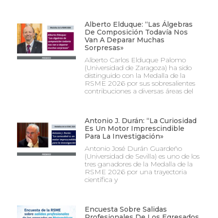
Alberto Elduque: “Las Álgebras
De Composición Todavía Nos
Van A Deparar Muchas
Sorpresas»
Alberto Carlos Elduque Palomo
(Universidad de Zaragoza) ha sido
distinguido con la Medalla de la
RSME 2026 por sus sobresalientes
contribuciones a diversas áreas del
Antonio J. Durán: “La Curiosidad
Es Un Motor Imprescindible
Para La Investigación»
Antonio José Durán Guardeño
(Universidad de Sevilla) es uno de los
tres ganadores de la Medalla de la
RSME 2026 por una trayectoria
científica y
Encuesta Sobre Salidas
Profesionales De Los Egresados