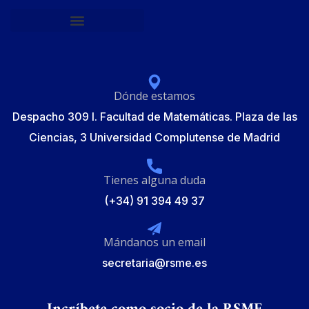
Política de protección de datos
Elecciones Junta Gobierno RSME 2025
Dónde estamos
Despacho 309 I. Facultad de Matemáticas. Plaza de las
Ciencias, 3 Universidad Complutense de Madrid
Tienes alguna duda
(+34) 91 394 49 37
Mándanos un email
secretaria@rsme.es