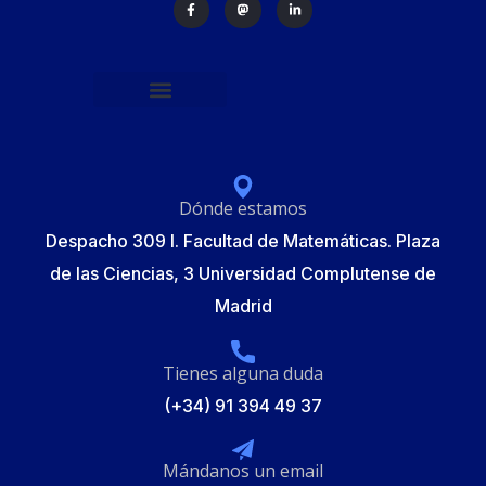
Política de protección de datos
Formulario de Inscripción
Elecciones Junta Gobierno RSME 2025
Dónde estamos
Despacho 309 I. Facultad de Matemáticas. Plaza
de las Ciencias, 3 Universidad Complutense de
Madrid
Tienes alguna duda
(+34) 91 394 49 37
Mándanos un email