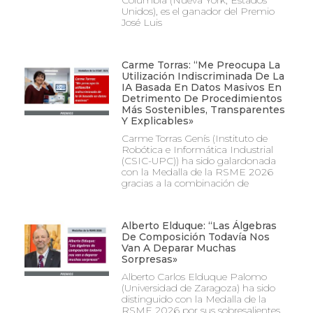
Columbia (Nueva York, Estados
Unidos), es el ganador del Premio
José Luis
Carme Torras: “Me Preocupa La
Utilización Indiscriminada De La
IA Basada En Datos Masivos En
Detrimento De Procedimientos
Más Sostenibles, Transparentes
Y Explicables»
Carme Torras Genís (Instituto de
Robótica e Informática Industrial
(CSIC-UPC)) ha sido galardonada
con la Medalla de la RSME 2026
gracias a la combinación de
Alberto Elduque: “Las Álgebras
De Composición Todavía Nos
Van A Deparar Muchas
Sorpresas»
Alberto Carlos Elduque Palomo
(Universidad de Zaragoza) ha sido
distinguido con la Medalla de la
RSME 2026 por sus sobresalientes