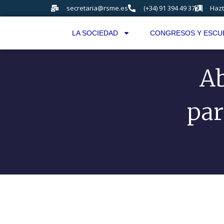
secretaria@rsme.es
(+34) 91 394 49 37
Hazt
LA SOCIEDAD
CONGRESOS Y ESCU
Ab
par