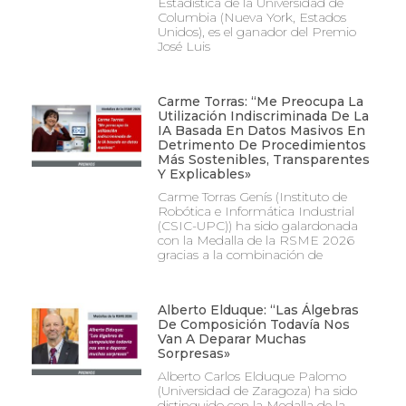
Estadística de la Universidad de
Columbia (Nueva York, Estados
Unidos), es el ganador del Premio
José Luis
Carme Torras: “Me Preocupa La
Utilización Indiscriminada De La
IA Basada En Datos Masivos En
Detrimento De Procedimientos
Más Sostenibles, Transparentes
Y Explicables»
Carme Torras Genís (Instituto de
Robótica e Informática Industrial
(CSIC-UPC)) ha sido galardonada
con la Medalla de la RSME 2026
gracias a la combinación de
Alberto Elduque: “Las Álgebras
De Composición Todavía Nos
Van A Deparar Muchas
Sorpresas»
Alberto Carlos Elduque Palomo
(Universidad de Zaragoza) ha sido
distinguido con la Medalla de la