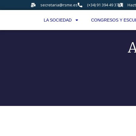
secretaria@rsme.es
(+34) 91 394 49 37
Hazt
LA SOCIEDAD
CONGRESOS Y ESCU
A