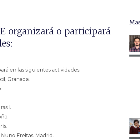
Mas
E organizará o participará
des:
rá en las siguientes actividades:
il, Granada.
.
asil.
oño.
ís.
 Nuno Freitas. Madrid.