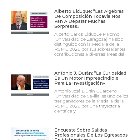
Alberto Elduque: “Las Álgebras
De Composición Todavía Nos
Van A Deparar Muchas
Sorpresas»
Alberto Carlos Elduque Palomo
(Universidad de Zaragoza) ha sido
distinguido con la Medalla de la
RSME 2026 por sus sobresalientes
contribuciones a diversas áreas del
Antonio J. Durán: “La Curiosidad
Es Un Motor Imprescindible
Para La Investigación»
Antonio José Durán Guardeño
(Universidad de Sevilla) es uno de los
tres ganadores de la Medalla de la
RSME 2026 por una trayectoria
científica y
Encuesta Sobre Salidas
Profesionales De Los Egresados
En Matemáticas