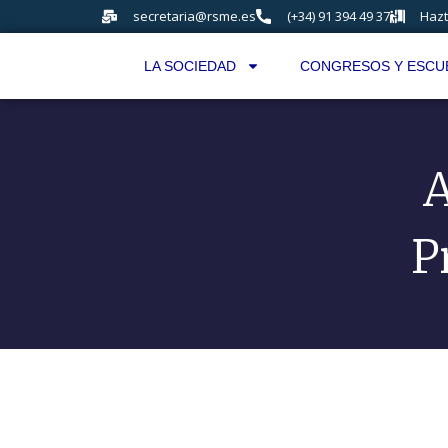
secretaria@rsme.es
(+34) 91 394 49 37
Hazt
LA SOCIEDAD
CONGRESOS Y ESCU
A
P