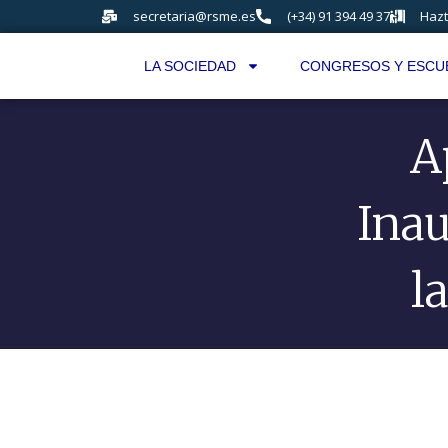
secretaria@rsme.es
(+34) 91 394 49 37
Hazt
LA SOCIEDAD
CONGRESOS Y ESCU
A
Inau
l