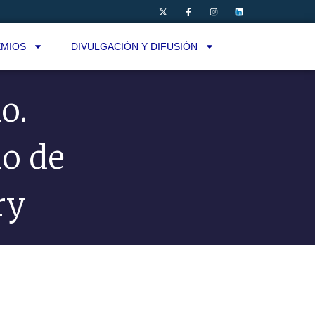
MIOS
DIVULGACIÓN Y DIFUSIÓN
o.
io de
ry