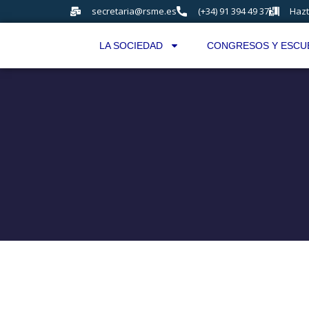
secretaria@rsme.es
(+34) 91 394 49 37
Hazt
LA SOCIEDAD
CONGRESOS Y ESCU