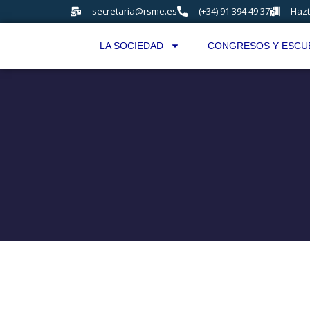
secretaria@rsme.es
(+34) 91 394 49 37
Hazt
LA SOCIEDAD
CONGRESOS Y ESCU