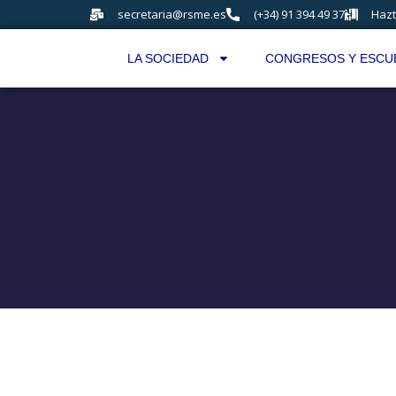
secretaria@rsme.es
(+34) 91 394 49 37
Hazt
LA SOCIEDAD
CONGRESOS Y ESCU