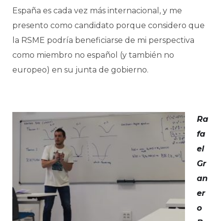
España es cada vez más internacional, y me
presento como candidato porque considero que
la RSME podría beneficiarse de mi perspectiva
como miembro no español (y también no
europeo) en su junta de gobierno.
Ra
fa
el
Gr
an
er
o