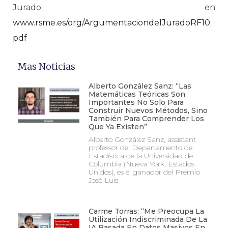
Jurado en
www.rsme.es/org/ArgumentaciondelJuradoRF10.
pdf
Mas Noticias
Alberto González Sanz: “Las
Matemáticas Teóricas Son
Importantes No Solo Para
Construir Nuevos Métodos, Sino
También Para Comprender Los
Que Ya Existen”
Alberto González Sanz, assistant
professor del Departamento de
Estadística de la Universidad de
Columbia (Nueva York, Estados
Unidos), es el ganador del Premio
José Luis
Carme Torras: “Me Preocupa La
Utilización Indiscriminada De La
IA Basada En Datos Masivos En