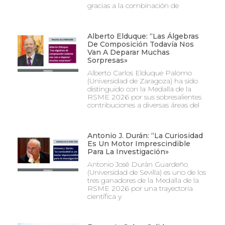
gracias a la combinación de
Alberto Elduque: “Las Álgebras
De Composición Todavía Nos
Van A Deparar Muchas
Sorpresas»
Alberto Carlos Elduque Palomo
(Universidad de Zaragoza) ha sido
distinguido con la Medalla de la
RSME 2026 por sus sobresalientes
contribuciones a diversas áreas del
Antonio J. Durán: “La Curiosidad
Es Un Motor Imprescindible
Para La Investigación»
Antonio José Durán Guardeño
(Universidad de Sevilla) es uno de los
tres ganadores de la Medalla de la
RSME 2026 por una trayectoria
científica y