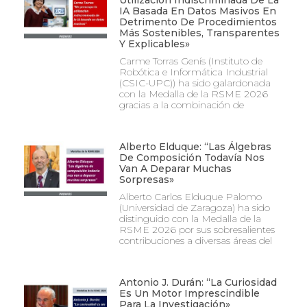
Utilización Indiscriminada De La
IA Basada En Datos Masivos En
Detrimento De Procedimientos
Más Sostenibles, Transparentes
Y Explicables»
Carme Torras Genís (Instituto de
Robótica e Informática Industrial
(CSIC-UPC)) ha sido galardonada
con la Medalla de la RSME 2026
gracias a la combinación de
Alberto Elduque: “Las Álgebras
De Composición Todavía Nos
Van A Deparar Muchas
Sorpresas»
Alberto Carlos Elduque Palomo
(Universidad de Zaragoza) ha sido
distinguido con la Medalla de la
RSME 2026 por sus sobresalientes
contribuciones a diversas áreas del
Antonio J. Durán: “La Curiosidad
Es Un Motor Imprescindible
Para La Investigación»