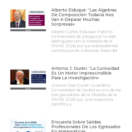
Alberto Elduque: “Las Álgebras
De Composición Todavía Nos
Van A Deparar Muchas
Sorpresas»
Alberto Carlos Elduque Palomo
(Universidad de Zaragoza) ha sido
distinguido con la Medalla de la
RSME 2026 por sus sobresalientes
contribuciones a diversas áreas del
Antonio J. Durán: “La Curiosidad
Es Un Motor Imprescindible
Para La Investigación»
Antonio José Durán Guardeño
(Universidad de Sevilla) es uno de los
tres ganadores de la Medalla de la
RSME 2026 por una trayectoria
científica y
Encuesta Sobre Salidas
Profesionales De Los Egresados
En Matemáticas