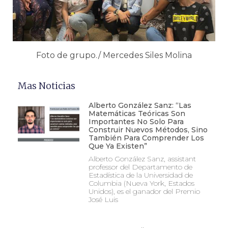
Foto de grupo./ Mercedes Siles Molina
Mas Noticias
Alberto González Sanz: “Las
Matemáticas Teóricas Son
Importantes No Solo Para
Construir Nuevos Métodos, Sino
También Para Comprender Los
Que Ya Existen”
Alberto González Sanz, assistant
professor del Departamento de
Estadística de la Universidad de
Columbia (Nueva York, Estados
Unidos), es el ganador del Premio
José Luis