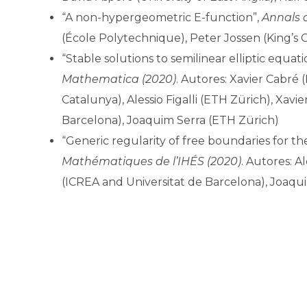
“A non-hypergeometric E-function”,
Annals 
(École Polytechnique), Peter Jossen (King’s
“Stable solutions to semilinear elliptic equa
Mathematica (2020)
. Autores: Xavier Cabré 
Catalunya), Alessio Figalli (ETH Zürich), Xav
Barcelona), Joaquim Serra (ETH Zürich)
“Generic regularity of free boundaries for t
Mathématiques de l’IHÉS (2020)
. Autores: A
(ICREA and Universitat de Barcelona), Joaqu