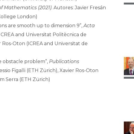
of Mathematics (2021)
. Autores: Javier Fresán
 College London)
tions are smooth up to dimension 9”,
Acta
(ICREA and Universitat Politècnica de
ier Ros-Oton (ICREA and Universitat de
he obstacle problem”,
Publications
lessio Figalli (ETH Zürich), Xavier Ros-Oton
im Serra (ETH Zürich)