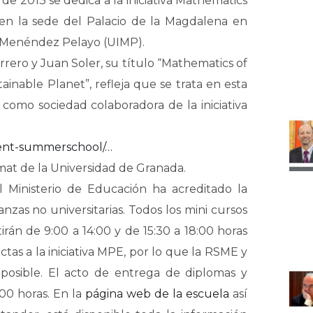
de 2013 se dedica a la iniciativa Mathematics
 en la sede del Palacio de la Magdalena en
d Menéndez Pelayo (UIMP).
rrero y Juan Soler, su título “Mathematics of
tainable Planet”, refleja que se trata en esta
como sociedad colaboradora de la iniciativa
vent-summerschool/…
at de la Universidad de Granada.
el Ministerio de Educación ha acreditado la
zas no universitarias. Todos los mini cursos
irán de 9:00 a 14:00 y de 15:30 a 18:00 horas
ectas a la iniciativa MPE, por lo que la RSME y
a posible. El acto de entrega de diplomas y
:00 horas. En la
página web de la escuela
así