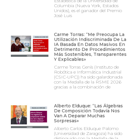
Estadística de la Universidad de
Columbia (Nueva York, Estados
Unidos), es el ganador del Premio
José Luis
Carme Torras: “Me Preocupa La
Utilización Indiscriminada De La
IA Basada En Datos Masivos En
Detrimento De Procedimientos
Más Sostenibles, Transparentes
Y Explicables»
Carme Torras Genís (Instituto de
Robótica e Informática Industrial
(CSIC-UPC)) ha sido galardonada
con la Medalla de la RSME 2026
gracias a la combinación de
Alberto Elduque: “Las Álgebras
De Composición Todavía Nos
Van A Deparar Muchas
Sorpresas»
Alberto Carlos Elduque Palomo
(Universidad de Zaragoza) ha sido
distinguido con la Medalla de la