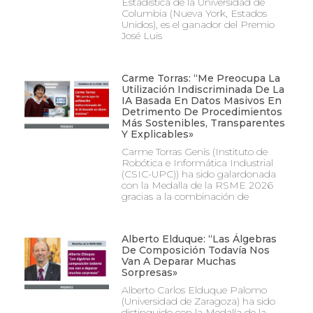
Estadística de la Universidad de
Columbia (Nueva York, Estados
Unidos), es el ganador del Premio
José Luis
Carme Torras: “Me Preocupa La
Utilización Indiscriminada De La
IA Basada En Datos Masivos En
Detrimento De Procedimientos
Más Sostenibles, Transparentes
Y Explicables»
Carme Torras Genís (Instituto de
Robótica e Informática Industrial
(CSIC-UPC)) ha sido galardonada
con la Medalla de la RSME 2026
gracias a la combinación de
Alberto Elduque: “Las Álgebras
De Composición Todavía Nos
Van A Deparar Muchas
Sorpresas»
Alberto Carlos Elduque Palomo
(Universidad de Zaragoza) ha sido
distinguido con la Medalla de la