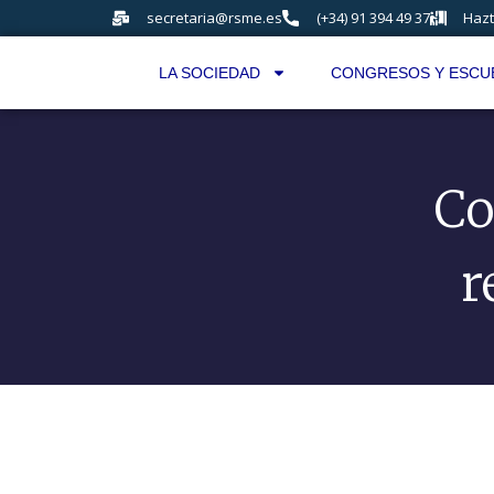
secretaria@rsme.es
(+34) 91 394 49 37
Hazt
LA SOCIEDAD
CONGRESOS Y ESCU
Co
r