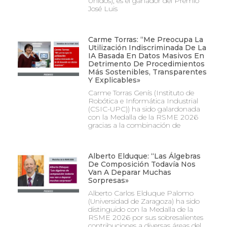
Unidos), es el ganador del Premio
José Luis
Carme Torras: “Me Preocupa La
Utilización Indiscriminada De La
IA Basada En Datos Masivos En
Detrimento De Procedimientos
Más Sostenibles, Transparentes
Y Explicables»
Carme Torras Genís (Instituto de
Robótica e Informática Industrial
(CSIC-UPC)) ha sido galardonada
con la Medalla de la RSME 2026
gracias a la combinación de
Alberto Elduque: “Las Álgebras
De Composición Todavía Nos
Van A Deparar Muchas
Sorpresas»
Alberto Carlos Elduque Palomo
(Universidad de Zaragoza) ha sido
distinguido con la Medalla de la
RSME 2026 por sus sobresalientes
contribuciones a diversas áreas del