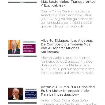
Más Sostenibles, Transparentes
Y Explicables»
Carme Torras Genís (Instituto de
Robótica e Informática Industrial
(CSIC-UPC)) ha sido galardonada
con la Medalla de la RSME 2026
gracias a la combinación de
Alberto Elduque: “Las Álgebras
De Composición Todavía Nos
Van A Deparar Muchas
Sorpresas»
Alberto Carlos Elduque Palomo
(Universidad de Zaragoza) ha sido
distinguido con la Medalla de la
RSME 2026 por sus sobresalientes
contribuciones a diversas áreas del
Antonio J. Durán: “La Curiosidad
Es Un Motor Imprescindible
Para La Investigación»
Antonio José Durán Guardeño
(Universidad de Sevilla) es uno de los