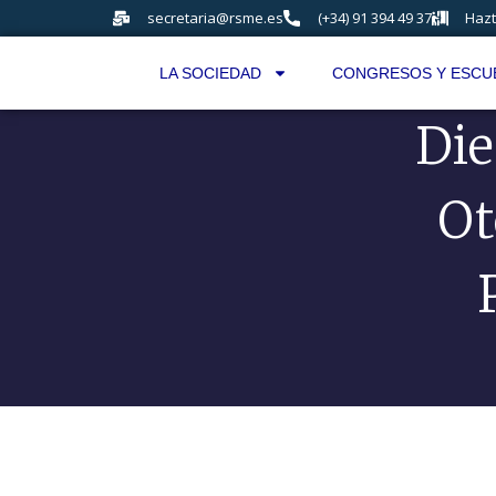
secretaria@rsme.es
(+34) 91 394 49 37
Hazt
LA SOCIEDAD
CONGRESOS Y ESCU
Die
Ot