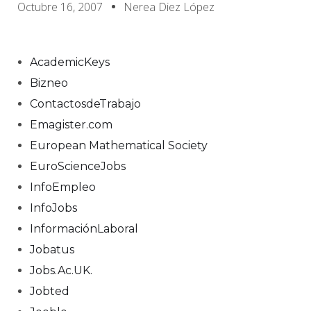
Octubre 16, 2007
Nerea Diez López
AcademicKeys
Bizneo
ContactosdeTrabajo
Emagister.com
European Mathematical Society
EuroScienceJobs
InfoEmpleo
InfoJobs
InformaciónLaboral
Jobatus
Jobs.Ac.UK.
Jobted