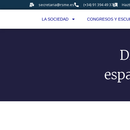
secretaria@rsme.es
(+34) 91 394 49 37
Hazt
LA SOCIEDAD
CONGRESOS Y ESCU
D
esp