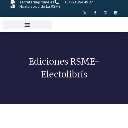
secretaria@rsme.es
(+34) 91 394 49 37
Hazte socio de La RSME
Ediciones RSME-
Electolibris