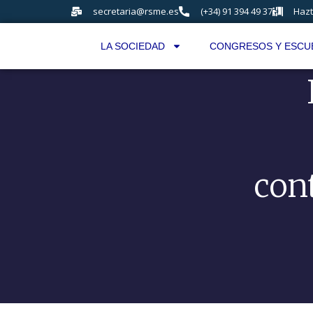
secretaria@rsme.es
(+34) 91 394 49 37
Hazt
LA SOCIEDAD
CONGRESOS Y ESCU
cont