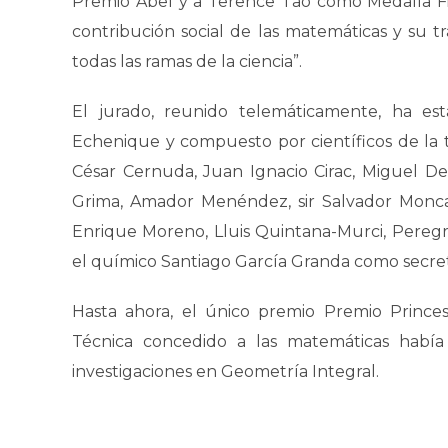
Premio Abel y a Terence Tao como Medalla Fie
contribución social de las matemáticas y su 
todas las ramas de la ciencia”.
El jurado, reunido telemáticamente, ha est
Echenique y compuesto por científicos de la t
César Cernuda, Juan Ignacio Cirac, Miguel De
Grima, Amador Menéndez, sir Salvador Moncad
Enrique Moreno, Lluis Quintana-Murci, Peregri
el químico Santiago García Granda como secret
Hasta ahora, el único premio Premio Princesa
Técnica concedido a las matemáticas había 
investigaciones en Geometría Integral.