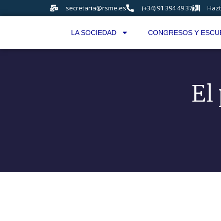
secretaria@rsme.es
(+34) 91 394 49 37
Hazt
LA SOCIEDAD
CONGRESOS Y ESCU
El