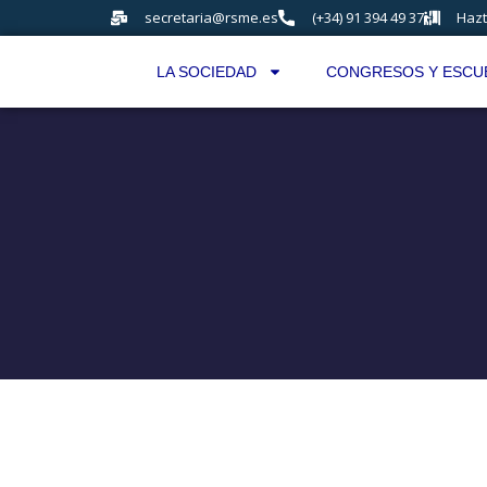
secretaria@rsme.es
(+34) 91 394 49 37
Hazt
LA SOCIEDAD
CONGRESOS Y ESCU