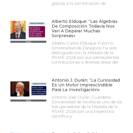
gracias a la combinación de
Alberto Elduque: “Las Álgebras
De Composición Todavía Nos
Van A Deparar Muchas
Sorpresas»
Alberto Carlos Elduque Palomo
(Universidad de Zaragoza) ha sido
distinguido con la Medalla de la
RSME 2026 por sus sobresalientes
contribuciones a diversas áreas del
Antonio J. Durán: “La Curiosidad
Es Un Motor Imprescindible
Para La Investigación»
Antonio José Durán Guardeño
(Universidad de Sevilla) es uno de los
tres ganadores de la Medalla de la
RSME 2026 por una trayectoria
científica y