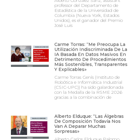
Alberto González Sanz, assistant
professor del Departamento de
Estadística de la Universidad de
Columbia (Nueva York, Estados
Unidos), es el ganador del Premio
José Luis
Carme Torras: “Me Preocupa La
Utilización Indiscriminada De La
IA Basada En Datos Masivos En
Detrimento De Procedimientos
Más Sostenibles, Transparentes
Y Explicables»
Carme Torras Genís (Instituto de
Robótica e Informática Industrial
(CSIC-UPC)) ha sido galardonada
con la Medalla de la RSME 2026
gracias a la combinación de
Alberto Elduque: “Las Álgebras
De Composición Todavía Nos
Van A Deparar Muchas
Sorpresas»
Alberto Carlos Elduque Palomo