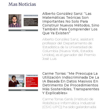
Mas Noticias
Alberto González Sanz: “Las
Matemáticas Teóricas Son
Importantes No Solo Para
Construir Nuevos Métodos, Sino
También Para Comprender Los
Que Ya Existen”
Alberto González Sanz, assistant
professor del Departamento de
Estadística de la Universidad de
Columbia (Nueva York, Estados
Unidos), es el ganador del Premio
José Luis
Carme Torras: “Me Preocupa La
Utilización Indiscriminada De La
IA Basada En Datos Masivos En
Detrimento De Procedimientos
Más Sostenibles, Transparentes
Y Explicables»
Carme Torras Genís (Instituto de
Robótica e Informática Industrial
(CSIC-UPC)) ha sido galardonada