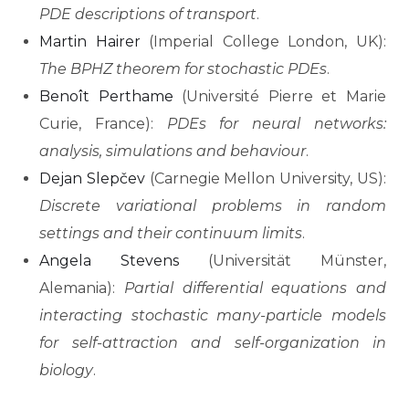
PDE descriptions of transport
.
Martin Hairer
(Imperial College London, UK):
The BPHZ theorem for stochastic PDEs
.
Benoît Perthame
(Université Pierre et Marie
Curie, France):
PDEs for neural networks:
analysis, simulations and behaviour
.
Dejan Slepčev
(Carnegie Mellon University, US):
Discrete variational problems in random
settings and their continuum limits
.
Angela Stevens
(Universität Münster,
Alemania):
Partial differential equations and
interacting stochastic many-particle models
for self-attraction and self-organization in
biology
.