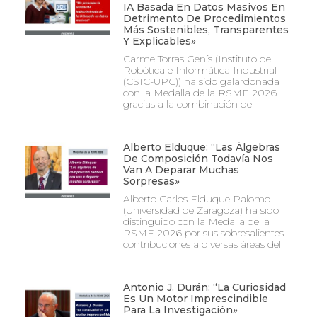
IA Basada En Datos Masivos En
Detrimento De Procedimientos
Más Sostenibles, Transparentes
Y Explicables»
Carme Torras Genís (Instituto de
Robótica e Informática Industrial
(CSIC-UPC)) ha sido galardonada
con la Medalla de la RSME 2026
gracias a la combinación de
Alberto Elduque: “Las Álgebras
De Composición Todavía Nos
Van A Deparar Muchas
Sorpresas»
Alberto Carlos Elduque Palomo
(Universidad de Zaragoza) ha sido
distinguido con la Medalla de la
RSME 2026 por sus sobresalientes
contribuciones a diversas áreas del
Antonio J. Durán: “La Curiosidad
Es Un Motor Imprescindible
Para La Investigación»