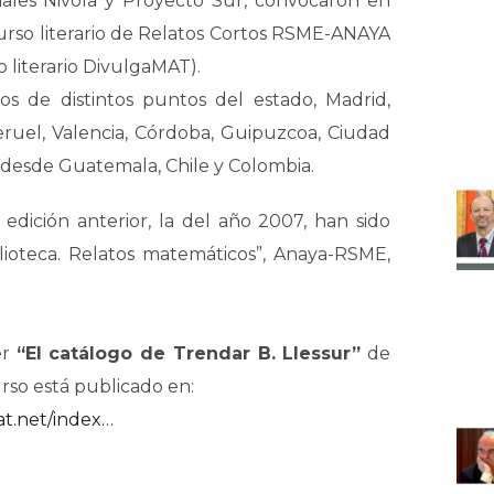
iales Nivola y Proyecto Sur, convocaron en
rso literario de Relatos Cortos RSME-ANAYA
 literario DivulgaMAT).
s de distintos puntos del estado, Madrid,
eruel, Valencia, Córdoba, Guipuzcoa, Ciudad
 desde Guatemala, Chile y Colombia.
a edición anterior, la del año 2007, han sido
lioteca. Relatos matemáticos”, Anaya-RSME,
er
“El catálogo de Trendar B. Llessur”
de
urso está publicado en:
t.net/index…