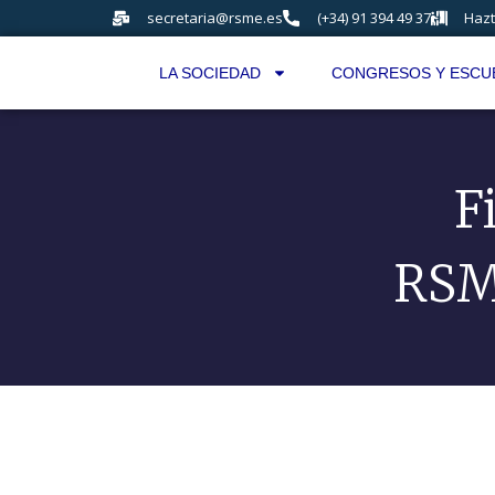
secretaria@rsme.es
(+34) 91 394 49 37
Hazt
LA SOCIEDAD
CONGRESOS Y ESCU
F
RSM