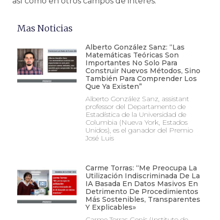
así como en otros campos de interés.
Mas Noticias
Alberto González Sanz: “Las
Matemáticas Teóricas Son
Importantes No Solo Para
Construir Nuevos Métodos, Sino
También Para Comprender Los
Que Ya Existen”
Alberto González Sanz, assistant
professor del Departamento de
Estadística de la Universidad de
Columbia (Nueva York, Estados
Unidos), es el ganador del Premio
José Luis
Carme Torras: “Me Preocupa La
Utilización Indiscriminada De La
IA Basada En Datos Masivos En
Detrimento De Procedimientos
Más Sostenibles, Transparentes
Y Explicables»
Carme Torras Genís (Instituto de