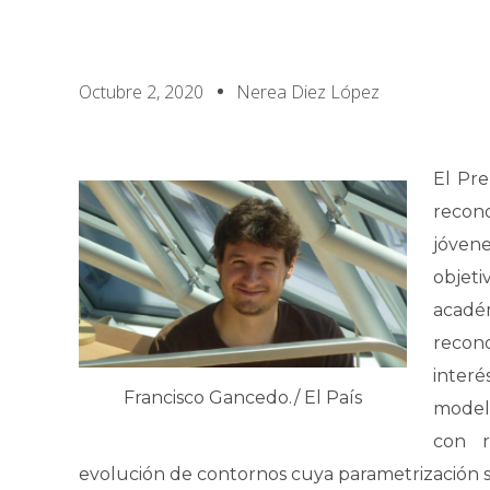
Octubre 2, 2020
Nerea Diez López
El Pre
recono
jóven
objet
acadé
recono
interé
Francisco Gancedo./ El País
modelo
con r
evolución de contornos cuya parametrización 