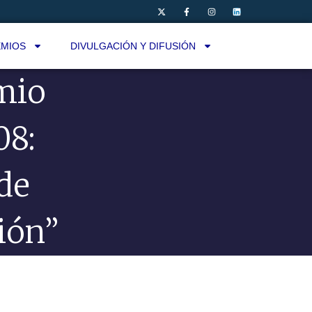
MIOS
DIVULGACIÓN Y DIFUSIÓN
mio
08:
de
ión”