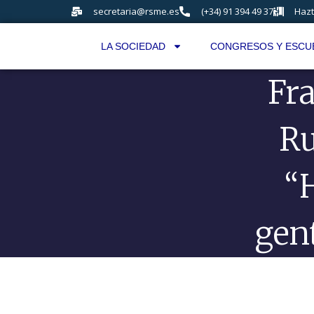
secretaria@rsme.es
(+34) 91 394 49 37
Hazt
LA SOCIEDAD
CONGRESOS Y ESCU
Fr
Ru
“
gen