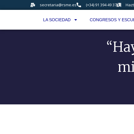
secretaria@rsme.es
(+34) 91 394 49 37
Hazt
LA SOCIEDAD
CONGRESOS Y ESCU
“Ha
mi