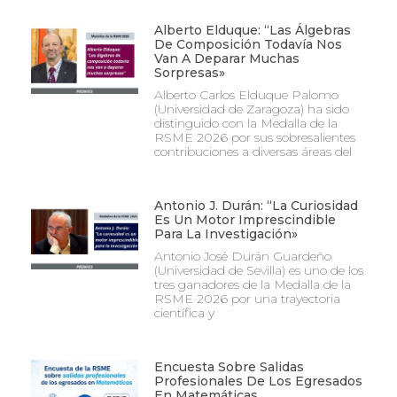
Alberto Elduque: “Las Álgebras
De Composición Todavía Nos
Van A Deparar Muchas
Sorpresas»
Alberto Carlos Elduque Palomo
(Universidad de Zaragoza) ha sido
distinguido con la Medalla de la
RSME 2026 por sus sobresalientes
contribuciones a diversas áreas del
Antonio J. Durán: “La Curiosidad
Es Un Motor Imprescindible
Para La Investigación»
Antonio José Durán Guardeño
(Universidad de Sevilla) es uno de los
tres ganadores de la Medalla de la
RSME 2026 por una trayectoria
científica y
Encuesta Sobre Salidas
Profesionales De Los Egresados
En Matemáticas