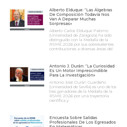
Alberto Elduque: “Las Álgebras
De Composición Todavía Nos
Van A Deparar Muchas
Sorpresas»
Alberto Carlos Elduque Palomo
(Universidad de Zaragoza) ha sido
distinguido con la Medalla de la
RSME 2026 por sus sobresalientes
contribuciones a diversas áreas del
Antonio J. Durán: “La Curiosidad
Es Un Motor Imprescindible
Para La Investigación»
Antonio José Durán Guardeño
(Universidad de Sevilla) es uno de los
tres ganadores de la Medalla de la
RSME 2026 por una trayectoria
científica y
Encuesta Sobre Salidas
Profesionales De Los Egresados
En Matemáticas