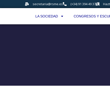
secretaria@rsme.es
(+34) 91 394 49 37
Hazt
LA SOCIEDAD
CONGRESOS Y ESCU